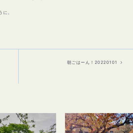
うに。
朝ごはーん！20220101