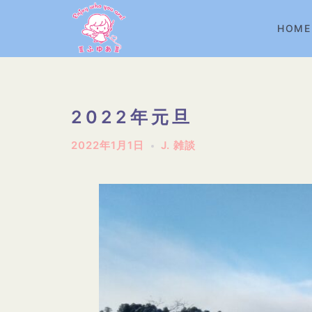
コ
ン
HOME
テ
ン
ツ
へ
2022年元旦
ス
2022年1月1日
J. 雑談
キ
ッ
プ