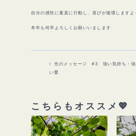
自分の感性に素直に行動し、喜びが循環しますよ
本年も何卒よろしくお願いいまします
投
稿
ナ
ビ
光のメッセージ #3 強い気持ち・強
ゲ
ー
い愛
シ
ョ
ン
こちらもオススメ💖