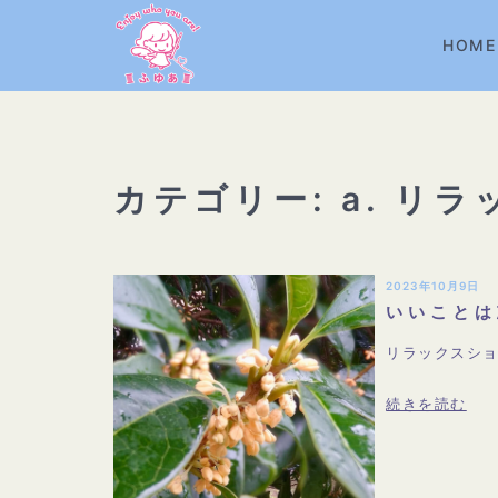
コ
ン
HOME
テ
ン
ツ
へ
カテゴリー:
a. リ
ス
キ
ッ
2023年10月9日
プ
いいことは
リラックスシ
続きを読む