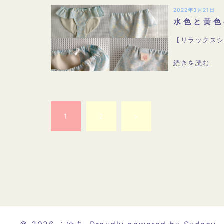
2022年3月21日
水色と黄色
【リラックスシ
続きを読む
投
稿
の
1
2
>
ペ
ー
ジ
送
り