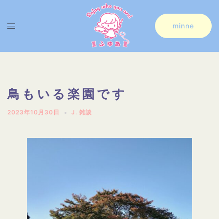
コ
ン
ト
minne
テ
グ
ン
ル
ツ
メ
へ
ニ
鳥もいる楽園です
ス
ュ
2023年10月30日
J. 雑談
キ
ー
ッ
プ