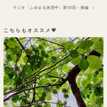
ー
シ
ョ
ラジオ「ふゆまる休憩中」第10回・後編
ン
こちらもオススメ💖