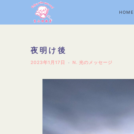
コ
ン
HOME
テ
ン
ツ
へ
夜明け後
ス
2023年1月17日
N. 光のメッセージ
キ
ッ
プ