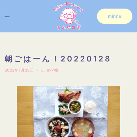
コ
ン
ト
minne
テ
グ
ン
ル
ツ
メ
へ
ニ
朝ごはーん！20220128
ス
ュ
2022年1月28日
L. 食べ物
キ
ー
ッ
プ