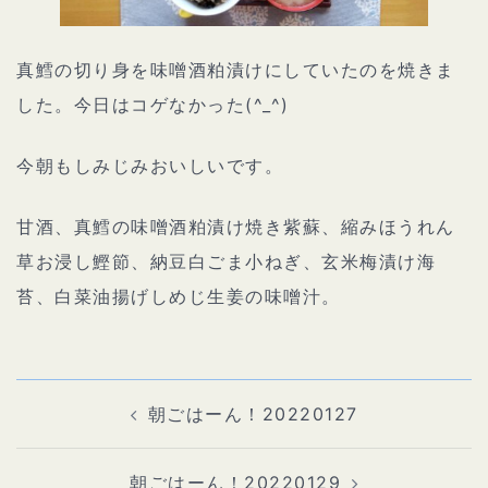
真鱈の切り身を味噌酒粕漬けにしていたのを焼きま
した。今日はコゲなかった(^_^)
今朝もしみじみおいしいです。
甘酒、真鱈の味噌酒粕漬け焼き紫蘇、縮みほうれん
草お浸し鰹節、納豆白ごま小ねぎ、玄米梅漬け海
苔、白菜油揚げしめじ生姜の味噌汁。
投
稿
ナ
朝ごはーん！20220127
ビ
ゲ
ー
シ
ョ
朝ごはーん！20220129