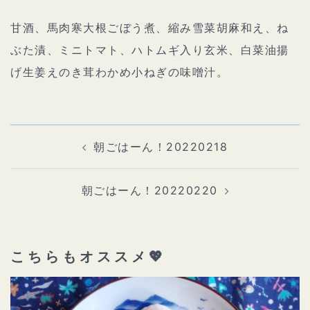
甘酒、馬肉寒大根ごぼう煮、縮み雪菜胡麻和え、ね
ぶた漬、ミニトマト、ハトムギ入り玄米、白菜油揚
げ生姜えのき茸わかめ小ねぎの味噌汁。
投
稿
ナ
朝ごはーん！20220218
ビ
ゲ
ー
シ
ョ
朝ごはーん！20220220
ン
こちらもオススメ💖