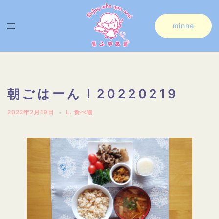
コ
ン
ト
minne
テ
グ
ン
ル
ツ
メ
へ
ニ
朝ごはーん！20220219
ス
ュ
2022年2月19日
L. 食べ物
キ
ー
ッ
プ