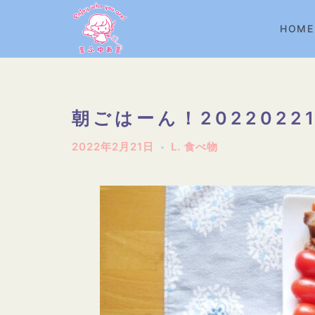
コ
ン
HOME
テ
ン
ツ
へ
朝ごはーん！2022022
ス
2022年2月21日
L. 食べ物
キ
ッ
プ