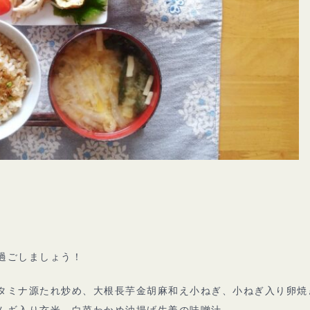
過ごしましょう！
タミナ源たれ炒め、大根長芋金胡麻和え小ねぎ、小ねぎ入り卵焼
ムギ入り玄米、白菜わかめ油揚げ生姜の味噌汁。