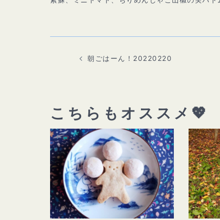
投
稿
ナ
ビ
朝ごはーん！20220220
ゲ
ー
シ
ョ
ン
こちらもオススメ💖