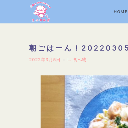
コ
ン
HOME
テ
ン
ツ
へ
朝ごはーん！2022030
ス
2022年3月5日
L. 食べ物
キ
ッ
プ