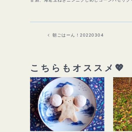
投
稿
ナ
ビ
朝ごはーん！20220304
ゲ
ー
シ
ョ
ン
こちらもオススメ💖