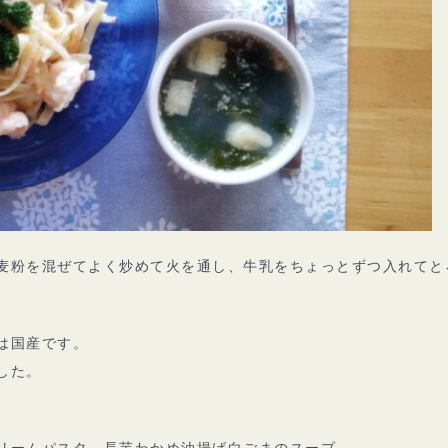
麦粉を混ぜてよく炒めて火を通し、牛乳をちょっとずつ入れてと
は国産です。
した。
リームパスタ、長芋わかめ油揚げ白ごまのスープ。