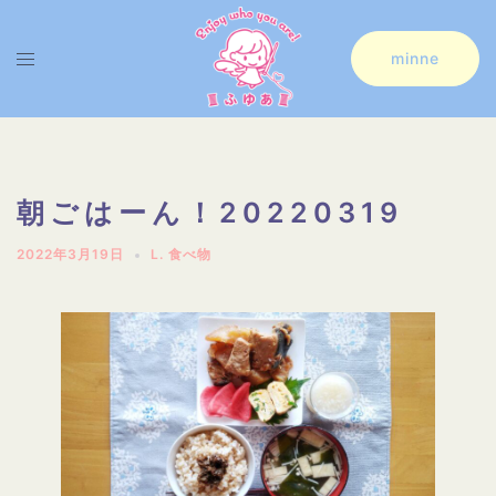
コ
ン
ト
minne
テ
グ
ン
ル
ツ
メ
へ
ニ
朝ごはーん！20220319
ス
ュ
2022年3月19日
L. 食べ物
キ
ー
ッ
プ