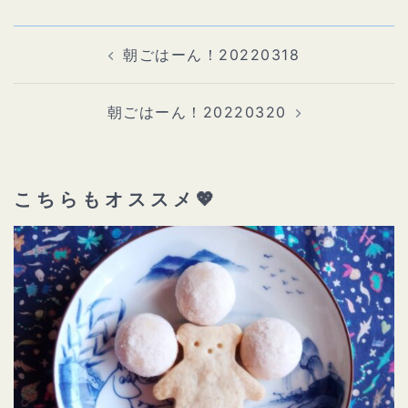
投
稿
ナ
朝ごはーん！20220318
ビ
ゲ
ー
シ
ョ
朝ごはーん！20220320
ン
こちらもオススメ💖