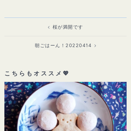
投
稿
ナ
桜が満開です
ビ
ゲ
ー
シ
ョ
朝ごはーん！20220414
ン
こちらもオススメ💖