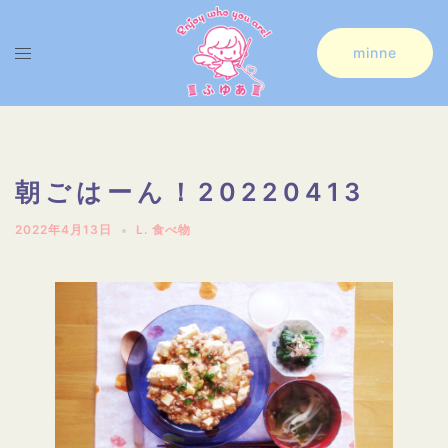
コ
ン
ト
minne
テ
グ
ン
ル
ツ
メ
へ
ニ
朝ごはーん！20220413
ス
ュ
2022年4月13日
L. 食べ物
キ
ー
ッ
プ