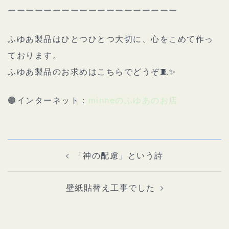
ーーーーーーーーーーーーーーーーーーー
ふゆあ製品はひとつひとつ大切に、心をこめて作っ
ております。
ふゆあ製品のお求めはこちらでどうぞ🧵✨
🟢インターネット：
minneのふゆあのお店
投
稿
ナ
「神の配慮」という詩
ビ
ゲ
ー
シ
ョ
壁紙貼替え工事でした
ン