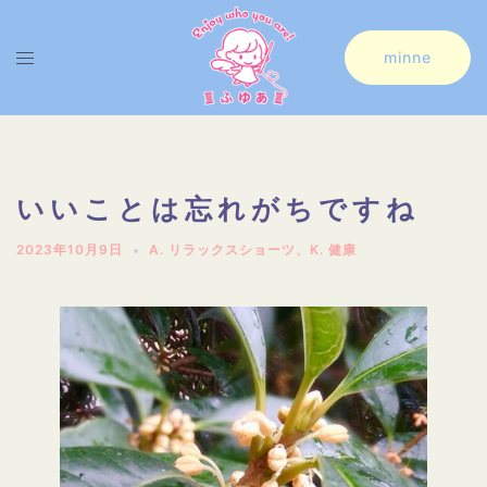
コ
ン
ト
minne
テ
グ
ン
ル
ツ
メ
へ
ニ
いいことは忘れがちですね
ス
ュ
2023年10月9日
A. リラックスショーツ
、
K. 健康
キ
ー
ッ
プ