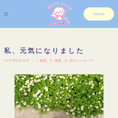
コ
ン
ト
minne
テ
グ
ン
ル
ツ
メ
へ
ニ
私、元気になりました
ス
ュ
2021年6月10日
J. 雑談
、
K. 健康
、
N. 光のメッセージ
キ
ー
ッ
プ