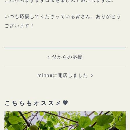
これからますます日常を楽しんで過ごしますね。
いつも応援してくださっている皆さん、ありがとう
ございます！
投
稿
ナ
父からの応援
ビ
ゲ
ー
シ
ョ
minneに開店しました
ン
こちらもオススメ💖