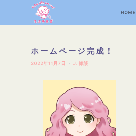
コ
ン
HOME
テ
ン
ツ
へ
ホームページ完成！
ス
2022年11月7日
J. 雑談
キ
ッ
プ