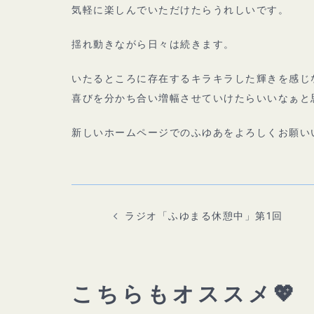
気軽に楽しんでいただけたらうれしいです。
揺れ動きながら日々は続きます。
いたるところに存在するキラキラした輝きを感じ
喜びを分かち合い増幅させていけたらいいなぁと
新しいホームページでのふゆあをよろしくお願い
投
稿
ナ
ビ
ラジオ「ふゆまる休憩中」第1回
ゲ
ー
シ
ョ
ン
こちらもオススメ💖