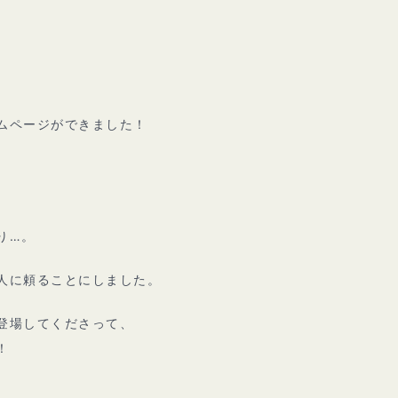
ムページができました！
り…。
人に頼ることにしました。
登場してくださって、
！