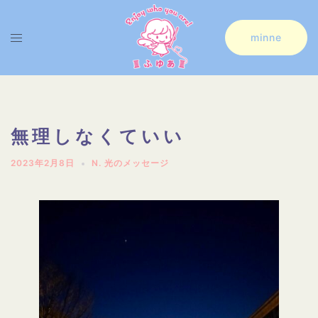
コ
ン
ト
minne
テ
グ
ン
ル
ツ
メ
へ
ニ
無理しなくていい
ス
ュ
2023年2月8日
N. 光のメッセージ
キ
ー
ッ
プ