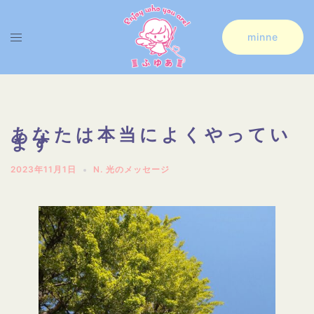
コ
ン
ト
minne
テ
グ
ン
ル
ツ
メ
へ
ニ
あなたは本当によくやってい
ます
ス
ュ
キ
ー
2023年11月1日
N. 光のメッセージ
ッ
プ