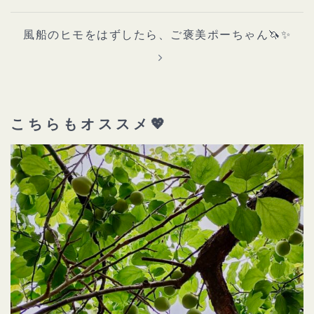
ゲ
ー
シ
ョ
風船のヒモをはずしたら、ご褒美ポーちゃん🦄✨
ン
こちらもオススメ💖