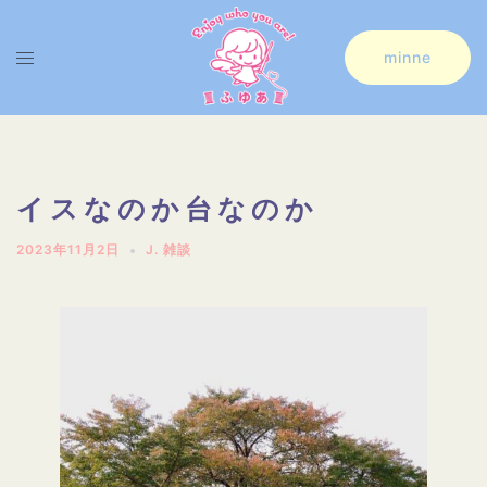
コ
ン
ト
minne
テ
グ
ン
ル
ツ
メ
へ
ニ
イスなのか台なのか
ス
ュ
2023年11月2日
J. 雑談
キ
ー
ッ
プ