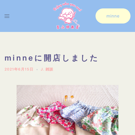
コ
ン
ト
minne
テ
グ
ン
ル
ツ
メ
へ
ニ
minneに開店しました
ス
ュ
2021年6月15日
J. 雑談
キ
ー
ッ
プ