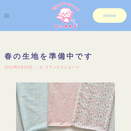
コ
ン
ト
minne
テ
グ
ン
ル
ツ
メ
へ
ニ
春の生地を準備中です
ス
ュ
2022年2月25日
A. リラックスショーツ
キ
ー
ッ
プ