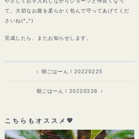
やさしくお手入れしながらショーツと仲良くなっ
て、大切なお腹を柔らかく包んで守ってあげてくだ
さいね(^_^)
完成したら、またお知らせします。
投
稿
ナ
朝ごはーん！20220225
ビ
ゲ
ー
シ
ョ
朝ごはーん！20220226
ン
こちらもオススメ💖